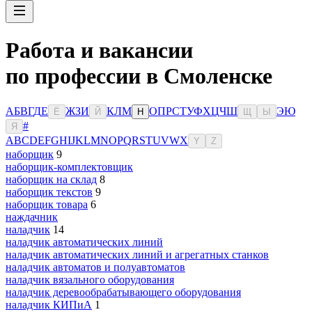
Работа и вакансии
по профессии в Смоленске
А
Б
В
Г
Д
Е
Ж
З
И
К
Л
М
О
П
Р
С
Т
У
Ф
Х
Ц
Ч
Ш
Э
Ю
Ё
Й
Н
Щ
Ы
#
Я
A
B
C
D
E
F
G
H
I
J
K
L
M
N
O
P
Q
R
S
T
U
V
W
X
Y
Z
наборщик
9
наборщик-комплектовщик
наборщик на склад
8
наборщик текстов
9
наборщик товара
6
наждачник
наладчик
14
наладчик автоматических линий
наладчик автоматических линий и агрегатных станков
наладчик автоматов и полуавтоматов
наладчик вязального оборудования
наладчик деревообрабатывающего оборудования
наладчик КИПиА
1