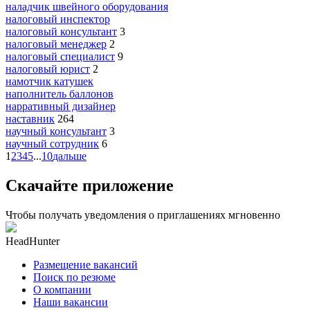
наладчик швейного оборудования
налоговый инспектор
налоговый консультант
3
налоговый менеджер
2
налоговый специалист
9
налоговый юрист
2
намотчик катушек
наполнитель баллонов
нарративный дизайнер
наставник
264
научный консультант
3
научный сотрудник
6
1
2
3
4
5
...
10
дальше
Скачайте приложение
Чтобы получать уведомления о приглашениях мгновенно
HeadHunter
Размещение вакансий
Поиск по резюме
О компании
Наши вакансии