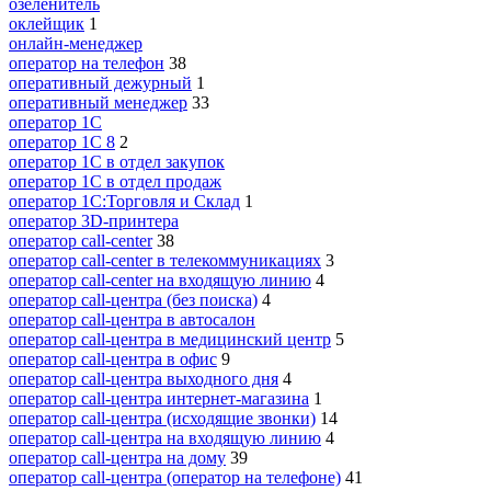
озеленитель
оклейщик
1
онлайн-менеджер
опeрaтoр нa тeлeфoн
38
оперативный дежурный
1
оперативный менеджер
33
оператор 1C
оператор 1С 8
2
оператор 1С в отдел закупок
оператор 1С в отдел продаж
оператор 1С:Торговля и Склад
1
оператор 3D-принтера
оператор call-center
38
оператор call-center в телекоммуникациях
3
оператор call-center на входящую линию
4
оператор call-центра (без поиска)
4
оператор call-центра в автосалон
оператор call-центра в медицинский центр
5
оператор call-центра в офис
9
оператор call-центра выходного дня
4
оператор call-центра интернет-магазина
1
оператор call-центра (исходящие звонки)
14
оператор call-центра на входящую линию
4
оператор call-центра на дому
39
оператор call-центра (оператор на телефоне)
41