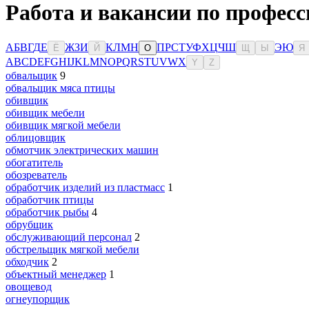
Работа и вакансии по професс
А
Б
В
Г
Д
Е
Ж
З
И
К
Л
М
Н
П
Р
С
Т
У
Ф
Х
Ц
Ч
Ш
Э
Ю
Ё
Й
О
Щ
Ы
Я
A
B
C
D
E
F
G
H
I
J
K
L
M
N
O
P
Q
R
S
T
U
V
W
X
Y
Z
обвальщик
9
обвальщик мяса птицы
обивщик
обивщик мебели
обивщик мягкой мебели
облицовщик
обмотчик электрических машин
обогатитель
обозреватель
обработчик изделий из пластмасс
1
обработчик птицы
обработчик рыбы
4
обрубщик
обслуживающий персонал
2
обстрельщик мягкой мебели
обходчик
2
объектный менеджер
1
овощевод
огнеупорщик