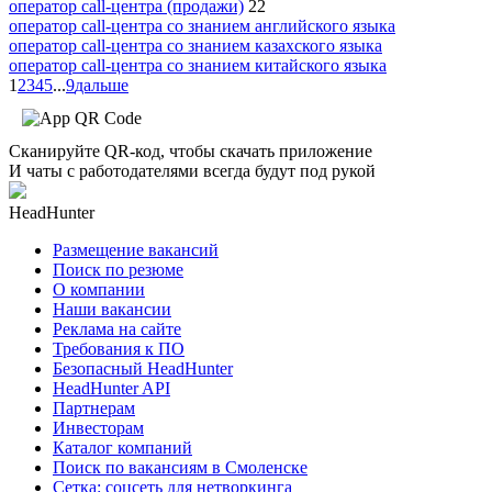
оператор call-центра (продажи)
22
оператор call-центра со знанием английского языка
оператор call-центра со знанием казахского языка
оператор call-центра со знанием китайского языка
1
2
3
4
5
...
9
дальше
Сканируйте QR-код, чтобы скачать приложение
И чаты с работодателями всегда будут под рукой
HeadHunter
Размещение вакансий
Поиск по резюме
О компании
Наши вакансии
Реклама на сайте
Требования к ПО
Безопасный HeadHunter
HeadHunter API
Партнерам
Инвесторам
Каталог компаний
Поиск по вакансиям в Смоленске
Сетка: соцсеть для нетворкинга