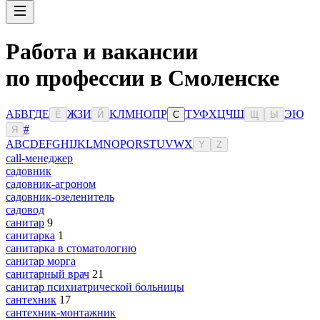
Работа и вакансии
по профессии в Смоленске
А
Б
В
Г
Д
Е
Ж
З
И
К
Л
М
Н
О
П
Р
Т
У
Ф
Х
Ц
Ч
Ш
Э
Ю
Ё
Й
С
Щ
Ы
#
Я
A
B
C
D
E
F
G
H
I
J
K
L
M
N
O
P
Q
R
S
T
U
V
W
X
Y
Z
сall-менеджер
садовник
садовник-агроном
садовник-озеленитель
садовод
санитар
9
санитарка
1
санитарка в стоматологию
санитар морга
санитарный врач
21
санитар психиатрической больницы
сантехник
17
сантехник-монтажник