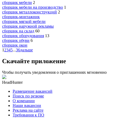
сборщик мебели
2
сборщик мебели на производство
1
сборщик металлоконструкций
2
сборщик-монтажник
сборщик мягкой мебели
сборщик наружной рекламы
сборщик на склад
60
сборщик оборудования
13
сборщик обуви
6
сборщик окон
1
2
3
4
5
...
36
дальше
Скачайте приложение
Чтобы получать уведомления о приглашениях мгновенно
HeadHunter
Размещение вакансий
Поиск по резюме
О компании
Наши вакансии
Реклама на сайте
Требования к ПО