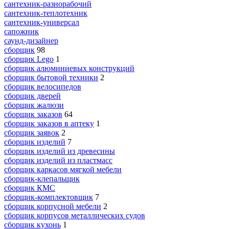
сантехник-разнорабочий
сантехник-теплотехник
сантехник-универсал
сапожник
саунд-дизайнер
сборщик
98
сборщик Lego
1
сборщик алюминиевых конструкций
сборщик бытовой техники
2
сборщик велосипедов
сборщик дверей
сборщик жалюзи
сборщик заказов
64
сборщик заказов в аптеку
1
сборщик заявок
2
сборщик изделий
7
сборщик изделий из древесины
сборщик изделий из пластмасс
сборщик каркасов мягкой мебели
сборщик-клепальщик
сборщик КМС
сборщик-комплектовщик
7
сборщик корпусной мебели
2
сборщик корпусов металлических судов
сборщик кухонь
1