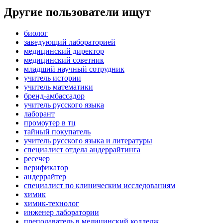
Другие пользователи ищут
биолог
заведующий лабораторией
медицинский директор
медицинский советник
младший научный сотрудник
учитель истории
учитель математики
бренд-амбассадор
учитель русского языка
лаборант
промоутер в тц
тайный покупатель
учитель русского языка и литературы
специалист отдела андеррайтинга
ресечер
верификатор
андеррайтер
специалист по клиническим исследованиям
химик
химик-технолог
инженер лаборатории
преподаватель в медицинский колледж