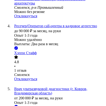
архитектуры
Смоленск, р-н Промышленный
Можно без резюме
Откликнуться
Ресечер/Оператор call-центра в кадровое агентство
до
90 000
₽
за месяц,
на руки
Опыт 1-3 года
Можно удалённо
Выплаты: Два раза в месяц
Хэппи Стафф
4.8
•
1
отзыв
Смоленск
Откликнуться
Врач ультразвуковой диагностики (г. Ковров,
Владимирская область)
от
200 000
₽
за месяц,
на руки
Опыт 1-3 года