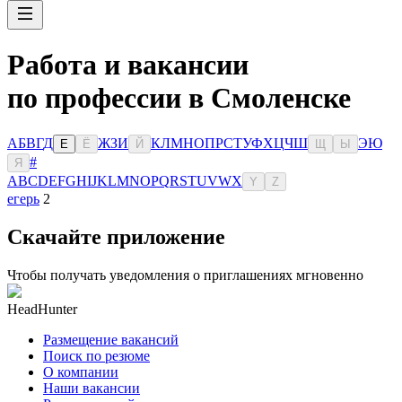
Работа и вакансии
по профессии в Смоленске
А
Б
В
Г
Д
Ж
З
И
К
Л
М
Н
О
П
Р
С
Т
У
Ф
Х
Ц
Ч
Ш
Э
Ю
Е
Ё
Й
Щ
Ы
#
Я
A
B
C
D
E
F
G
H
I
J
K
L
M
N
O
P
Q
R
S
T
U
V
W
X
Y
Z
егерь
2
Скачайте приложение
Чтобы получать уведомления о приглашениях мгновенно
HeadHunter
Размещение вакансий
Поиск по резюме
О компании
Наши вакансии