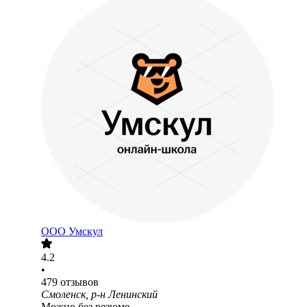
ООО
Умскул
4.2
•
479
отзывов
Смоленск, р-н Ленинский
Можно без резюме