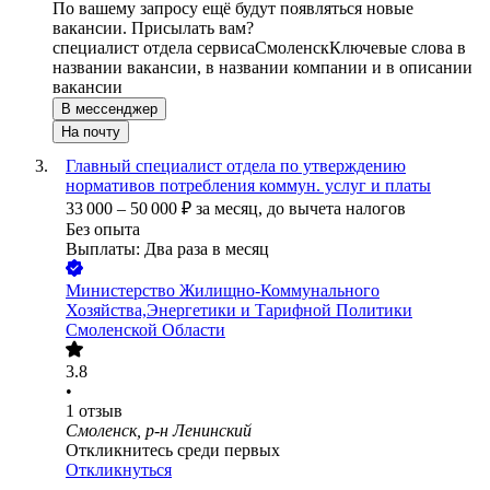
По вашему запросу ещё будут появляться новые
вакансии. Присылать вам?
специалист отдела сервиса
Смоленск
Ключевые слова в
названии вакансии, в названии компании и в описании
вакансии
В мессенджер
На почту
Главный специалист отдела по утверждению
нормативов потребления коммун. услуг и платы
33 000
–
50 000
₽
за месяц,
до вычета налогов
Без опыта
Выплаты: Два раза в месяц
Министерство Жилищно-Коммунального
Хозяйства,Энергетики и Тарифной Политики
Смоленской Области
3.8
•
1
отзыв
Смоленск, р-н Ленинский
Откликнитесь среди первых
Откликнуться