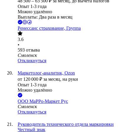
48 500
–
63 500
₽
за месяц,
до вычета налогов
Опыт 1-3 года
Можно удалённо
Выплаты: Два раза в месяц
Ренессанс cтрахование, Группа
3.6
•
593
отзыва
Смоленск
Откликнуться
Маркетолог-аналитик, Ozon
от
120 000
₽
за месяц,
на руки
Опыт 1-3 года
Можно удалённо
ООО
МаРРо-Маркет Рус
Смоленск
Откликнуться
Руководитель технического отдела маркировки
Честный знак