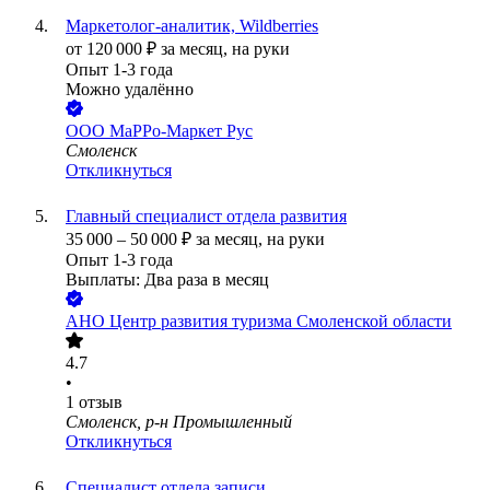
Маркетолог-аналитик, Wildberries
от
120 000
₽
за месяц,
на руки
Опыт 1-3 года
Можно удалённо
ООО
МаРРо-Маркет Рус
Смоленск
Откликнуться
Главный специалист отдела развития
35 000
–
50 000
₽
за месяц,
на руки
Опыт 1-3 года
Выплаты: Два раза в месяц
АНО Центр развития туризма Смоленской области
4.7
•
1
отзыв
Смоленск, р-н Промышленный
Откликнуться
Специалист отдела записи