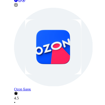
Ozon Банк
4.5
•