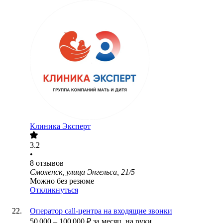
Клиника Эксперт
3.2
•
8
отзывов
Смоленск, улица Энгельса, 21/5
Можно без резюме
Откликнуться
Оператор call-центра на входящие звонки
50 000
–
100 000
₽
за месяц,
на руки