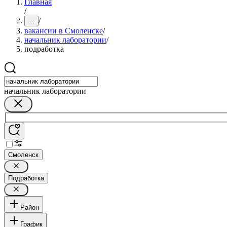
Главная
/
/
...
вакансии в Смоленске
/
начальник лаборатории
/
подработка
начальник лаборатории
Смоленск
Подработка
Район
График