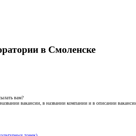
оратории в Смоленске
сылать вам?
названии вакансии, в названии компании и в описании ваканси
культурных точек)