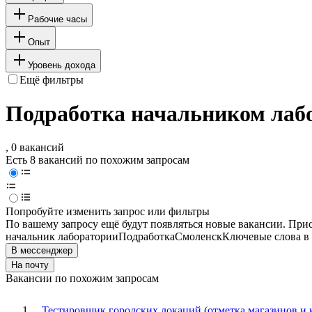
Рабочие часы
Опыт
Уровень дохода
Ещё фильтры
Подработка начальником лаб
, 0 вакансий
Есть 8 вакансий по похожим запросам
Попробуйте изменить запрос или фильтры
По вашему запросу ещё будут появляться новые вакансии. При
начальник лаборатории
Подработка
Смоленск
Ключевые слова в 
В мессенджер
На почту
Вакансии по похожим запросам
Тестировщик городских локаций (отметка магазинов и 