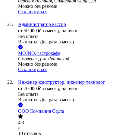
деревня Ясенная, Солнечная улица, 2А
Можно без резюме
Откликнуться
Администратор кассир
от
50 000
₽
за месяц,
на руки
Без опыта
Выплаты: Два раза в месяц
MOJNO, гастрокафе
Смоленск, р-н Ленинский
Можно без резюме
Откликнуться
Инженер-конструктор, инженер-технолог
от
70 000
₽
за месяц,
на руки
Без опыта
Выплаты: Два раза в месяц
ООО
Компания Саула
4.3
•
10
отзывов