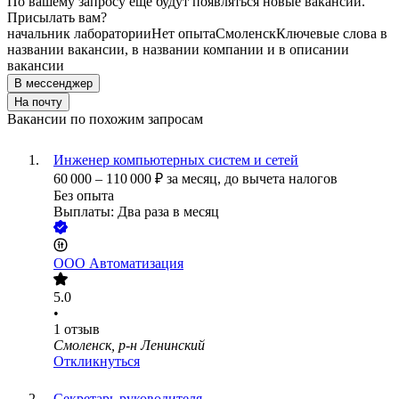
По вашему запросу ещё будут появляться новые вакансии.
Присылать вам?
начальник лаборатории
Нет опыта
Смоленск
Ключевые слова в
названии вакансии, в названии компании и в описании
вакансии
В мессенджер
На почту
Вакансии по похожим запросам
Инженер компьютерных систем и сетей
60 000
–
110 000
₽
за месяц,
до вычета налогов
Без опыта
Выплаты: Два раза в месяц
ООО
Автоматизация
5.0
•
1
отзыв
Смоленск, р-н Ленинский
Откликнуться
Секретарь руководителя