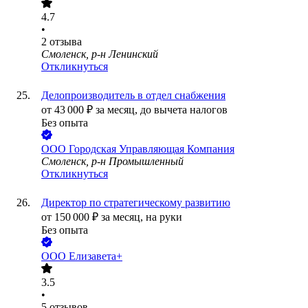
4.7
•
2
отзыва
Смоленск, р-н Ленинский
Откликнуться
Делопроизводитель в отдел снабжения
от
43 000
₽
за месяц,
до вычета налогов
Без опыта
ООО
Городская Управляющая Компания
Смоленск, р-н Промышленный
Откликнуться
Директор по стратегическому развитию
от
150 000
₽
за месяц,
на руки
Без опыта
ООО
Елизавета+
3.5
•
5
отзывов