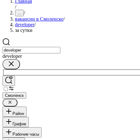
Главная
/
/
...
вакансии в Смоленске
/
developer
/
за сутки
developer
Смоленск
Район
График
Рабочие часы