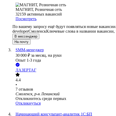
МАГНИТ, Розничная сеть
32159
активных вакансий
Посмотреть
По вашему запросу ещё будут появляться новые вакансии
developer
Смоленск
Ключевые слова в названии вакансии,
В мессенджер
На почту
SMM-менеджер
30 000
₽
за месяц,
на руки
Опыт 1-3 года
ЛАЗЕРТАГ
4.4
•
7
отзывов
Смоленск, р-н Ленинский
Откликнитесь среди первых
Откликнуться
Начинающий консультант-аналитик 1С:БП