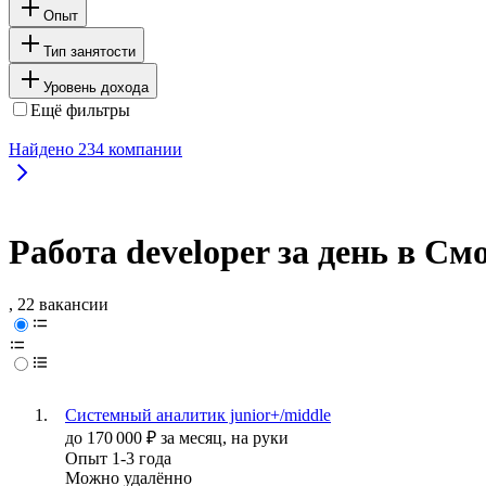
Опыт
Тип занятости
Уровень дохода
Ещё фильтры
Найдено
234
компании
Работа developer за день в См
, 22 вакансии
Системный аналитик junior+/middle
до
170 000
₽
за месяц,
на руки
Опыт 1-3 года
Можно удалённо