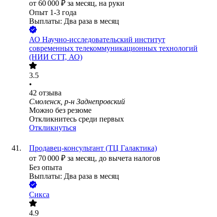
от
60 000
₽
за месяц,
на руки
Опыт 1-3 года
Выплаты: Два раза в месяц
АО
Научно-исследовательский институт
современных телекоммуникационных технологий
(НИИ СТТ, АО)
3.5
•
42
отзыва
Смоленск, р-н Заднепровский
Можно без резюме
Откликнитесь среди первых
Откликнуться
Продавец-консультант (ТЦ Галактика)
от
70 000
₽
за месяц,
до вычета налогов
Без опыта
Выплаты: Два раза в месяц
Сикса
4.9