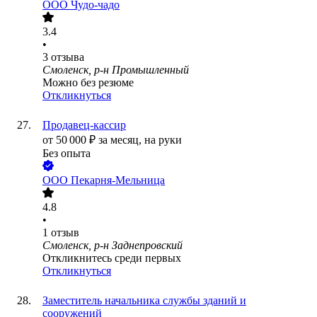
ООО
Чудо-чадо
3.4
•
3
отзыва
Смоленск, р-н Промышленный
Можно без резюме
Откликнуться
Продавец-кассир
от
50 000
₽
за месяц,
на руки
Без опыта
ООО
Пекарня-Мельница
4.8
•
1
отзыв
Смоленск, р-н Заднепровский
Откликнитесь среди первых
Откликнуться
Заместитель начальника службы зданий и
сооружений