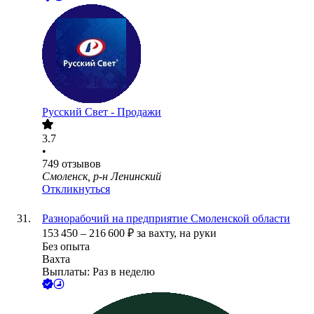
Русский Свет - Продажи
3.7
•
749
отзывов
Смоленск, р-н Ленинский
Откликнуться
Разнорабочий на предприятие Смоленской области
153 450
–
216 600
₽
за вахту,
на руки
Без опыта
Вахта
Выплаты: Раз в неделю