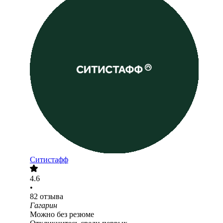
Ситистафф
4.6
•
82
отзыва
Гагарин
Можно без резюме