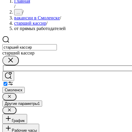
Главная
/
/
...
вакансии в Смоленске
/
старший кассир
/
от прямых работодателей
старший кассир
Смоленск
Другие параметры
1
График
Рабочие часы