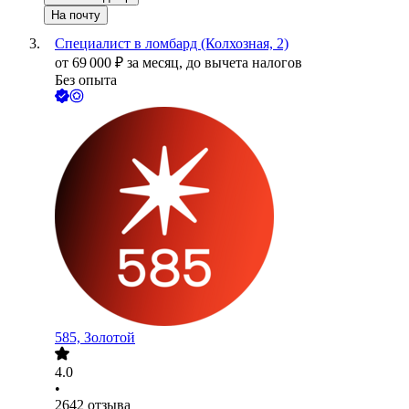
На почту
Специалист в ломбард (Колхозная, 2)
от
69 000
₽
за месяц,
до вычета налогов
Без опыта
585, Золотой
4.0
•
2642
отзыва