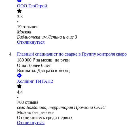
ООО
ГеоСтрой
3.3
•
19
отзывов
Москва
Библиотека им.Ленина
и еще
3
Откликнуться
Главный специалист по сварке в Группу контроля свар
180 000
₽
за месяц,
на руки
Опыт более 6 лет
Выплаты: Два раза в месяц
Холдинг ТИТАН2
4.4
•
703
отзыва
село Богданово, территория Промзона САЭС
Можно без резюме
Откликнитесь среди первых
Откликнуться