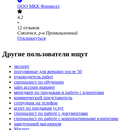
ООО
МКК Финмолл
4.2
•
12
отзывов
Смоленск, р-н Промышленный
Откликнуться
Другие пользователи ищут
эксперт
популярные для женщин после 50
руководитель работ
специалист по обучению
sales account manager
менеджер по продажам и работе с клиентами
коммерческий представитель
сотрудник на телефон
агент по продажам услуг
специалист по работе с документами
специалист по работе с корпоративными клиентами
заведующий магазином
Магнит