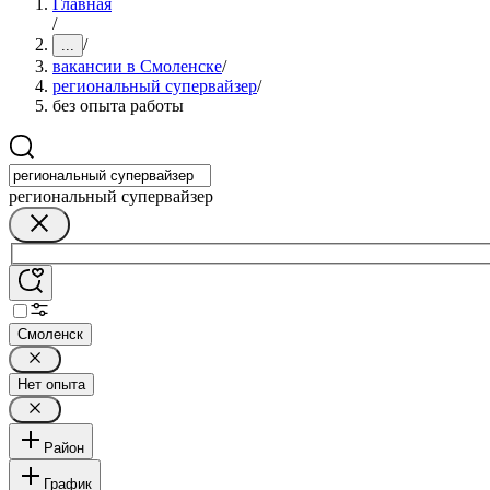
Главная
/
/
...
вакансии в Смоленске
/
региональный супервайзер
/
без опыта работы
региональный супервайзер
Смоленск
Нет опыта
Район
График