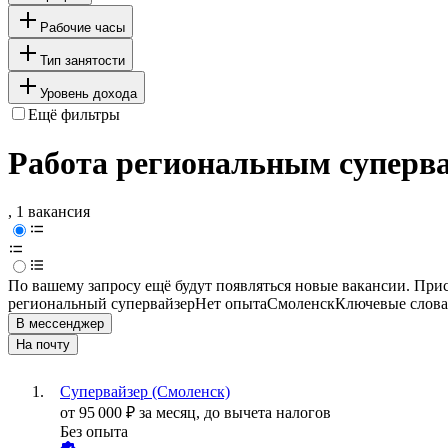
Рабочие часы
Тип занятости
Уровень дохода
Ещё фильтры
Работа региональным суперва
, 1 вакансия
По вашему запросу ещё будут появляться новые вакансии. При
региональный супервайзер
Нет опыта
Смоленск
Ключевые слова
В мессенджер
На почту
Супервайзер (Смоленск)
от
95 000
₽
за месяц,
до вычета налогов
Без опыта