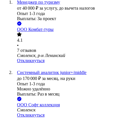
Менеджер по туризму
от
40 000
₽
за услугу,
до вычета налогов
Опыт 1-3 года
Выплаты: За проект
ООО
Комбат-туры
4.1
•
7
отзывов
Смоленск, р-н Ленинский
Откликнуться
Системный аналитик junior+/middle
до
170 000
₽
за месяц,
на руки
Опыт 1-3 года
Можно удалённо
Выплаты: Раз в месяц
ООО
Софт коллекция
Смоленск
Откликнуться