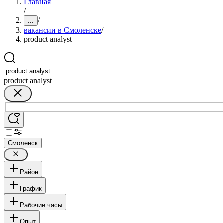
Главная
/
/
...
вакансии в Смоленске
/
product analyst
product analyst
Смоленск
Район
График
Рабочие часы
Опыт