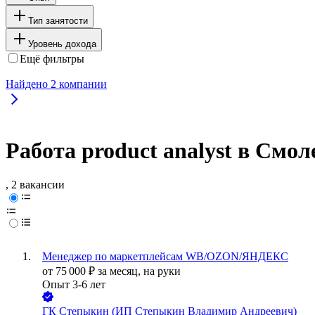
Тип занятости
Уровень дохода
Ещё фильтры
Найдено
2
компании
Работа product analyst в Смол
, 2 вакансии
Менеджер по маркетплейсам WB/OZON/ЯНДЕКС
от
75 000
₽
за месяц,
на руки
Опыт 3-6 лет
ГК Степыкин (ИП Степыкин Владимир Андреевич)