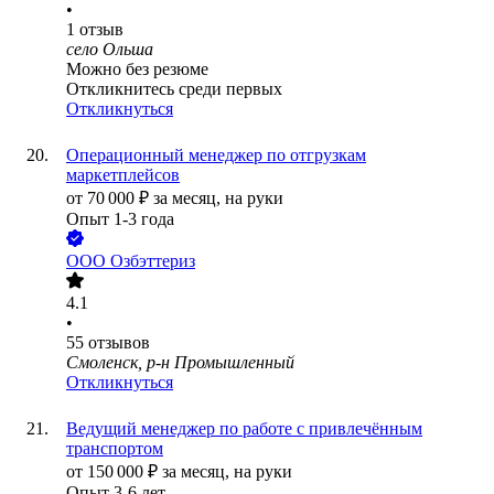
•
1
отзыв
село Ольша
Можно без резюме
Откликнитесь среди первых
Откликнуться
Операционный менеджер по отгрузкам
маркетплейсов
от
70 000
₽
за месяц,
на руки
Опыт 1-3 года
ООО
Озбэттериз
4.1
•
55
отзывов
Смоленск, р-н Промышленный
Откликнуться
Ведущий менеджер по работе с привлечённым
транспортом
от
150 000
₽
за месяц,
на руки
Опыт 3-6 лет