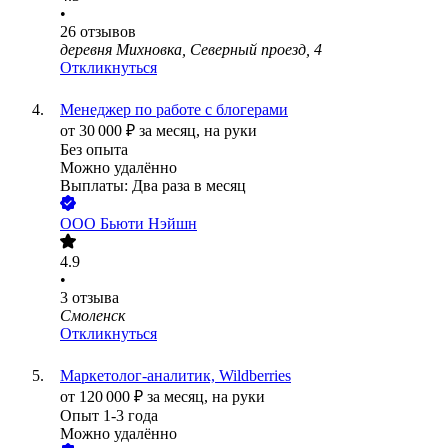
•
26
отзывов
деревня Михновка, Северный проезд, 4
Откликнуться
Менеджер по работе с блогерами
от
30 000
₽
за месяц,
на руки
Без опыта
Можно удалённо
Выплаты: Два раза в месяц
ООО
Бьюти Нэйшн
4.9
•
3
отзыва
Смоленск
Откликнуться
Маркетолог-аналитик, Wildberries
от
120 000
₽
за месяц,
на руки
Опыт 1-3 года
Можно удалённо