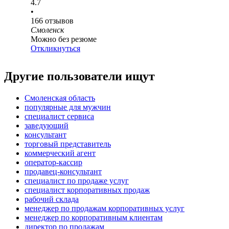
4.7
•
166
отзывов
Смоленск
Можно без резюме
Откликнуться
Другие пользователи ищут
Смоленская область
популярные для мужчин
специалист сервиса
заведующий
консультант
торговый представитель
коммерческий агент
оператор-кассир
продавец-консультант
специалист по продаже услуг
специалист корпоративных продаж
рабочий склада
менеджер по продажам корпоративных услуг
менеджер по корпоративным клиентам
директор по продажам