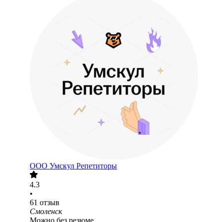
ООО
Умскул Репетиторы
4.3
•
61
отзыв
Смоленск
Можно без резюме