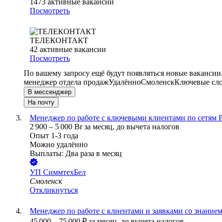
1473
активные вакансии
Посмотреть
ТЕЛЕКОНТАКТ
42
активные вакансии
Посмотреть
По вашему запросу ещё будут появляться новые вакансии
менеджер отдела продаж
Удалённо
Смоленск
Ключевые сло
В мессенджер
На почту
Менеджер по работе с ключевыми клиентами по сетям 
2 900
–
5 000
Br
за месяц,
до вычета налогов
Опыт 1-3 года
Можно удалённо
Выплаты: Два раза в месяц
УП
СиммтехБел
Смоленск
Откликнуться
Менеджер по работе с клиентами и заявками со знанием
45 000
–
75 000
₽
за месяц,
до вычета налогов