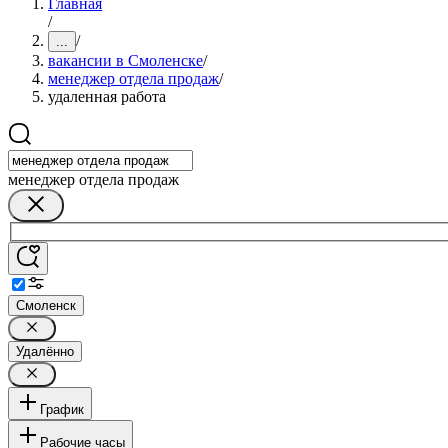
Главная
/
/
...
вакансии в Смоленске
/
менеджер отдела продаж
/
удаленная работа
менеджер отдела продаж
Смоленск
Удалённо
График
Рабочие часы