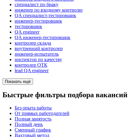
специалист по браку
инженер по входному контролю
QA специалист-тестировщик
инженер-тестировщик
тестировщик
QA engineer
QA инженер-тестировщик
контролер склада
внутренний контролер
инженер-испытатель
инспектор по качеству
контролер ОТК
lead QA engineer
Показать ещё
Быстрые фильтры подбора вакансий
Без опыта работы
От прямых работодателей
Полная занятость
Полный день
Сменный график
Вахтовый метод