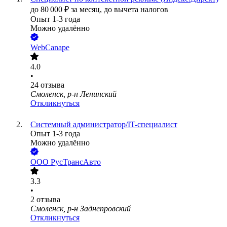
до
80 000
₽
за месяц,
до вычета налогов
Опыт 1-3 года
Можно удалённо
WebCanape
4.0
•
24
отзыва
Смоленск, р-н Ленинский
Откликнуться
Системный администратор/IT-cпециалист
Опыт 1-3 года
Можно удалённо
ООО
РусТрансАвто
3.3
•
2
отзыва
Смоленск, р-н Заднепровский
Откликнуться