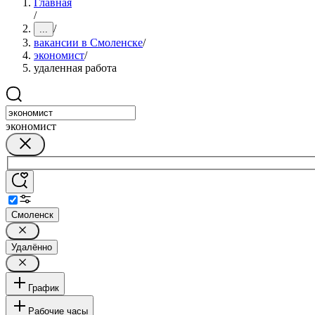
Главная
/
/
...
вакансии в Смоленске
/
экономист
/
удаленная работа
экономист
Смоленск
Удалённо
График
Рабочие часы