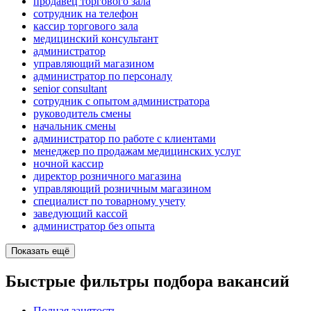
продавец торгового зала
сотрудник на телефон
кассир торгового зала
медицинский консультант
администратор
управляющий магазином
администратор по персоналу
senior consultant
сотрудник с опытом администратора
руководитель смены
начальник смены
администратор по работе с клиентами
менеджер по продажам медицинских услуг
ночной кассир
директор розничного магазина
управляющий розничным магазином
специалист по товарному учету
заведующий кассой
администратор без опыта
Показать ещё
Быстрые фильтры подбора вакансий
Полная занятость