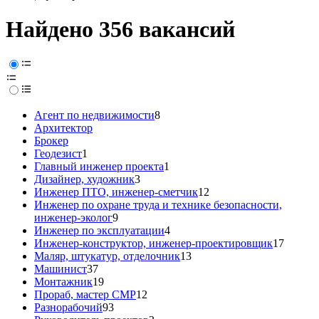
Найдено 356 вакансий
Агент по недвижимости
8
Архитектор
Брокер
Геодезист
1
Главный инженер проекта
1
Дизайнер, художник
3
Инженер ПТО, инженер-сметчик
12
Инженер по охране труда и технике безопасности,
инженер-эколог
9
Инженер по эксплуатации
4
Инженер-конструктор, инженер-проектировщик
17
Маляр, штукатур, отделочник
13
Машинист
37
Монтажник
19
Прораб, мастер СМР
12
Разнорабочий
93