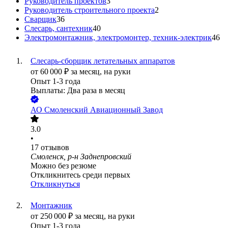
Руководитель проектов
3
Руководитель строительного проекта
2
Сварщик
36
Слесарь, сантехник
40
Электромонтажник, электромонтер, техник-электрик
46
Слесарь-сборщик летательных аппаратов
от
60 000
₽
за месяц,
на руки
Опыт 1-3 года
Выплаты: Два раза в месяц
АО
Смоленский Авиационный Завод
3.0
•
17
отзывов
Смоленск, р-н Заднепровский
Можно без резюме
Откликнитесь среди первых
Откликнуться
Монтажник
от
250 000
₽
за месяц,
на руки
Опыт 1-3 года