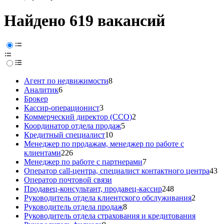
Найдено 619 вакансий
Агент по недвижимости
8
Аналитик
6
Брокер
Кассир-операционист
3
Коммерческий директор (CCO)
2
Координатор отдела продаж
5
Кредитный специалист
10
Менеджер по продажам, менеджер по работе с
клиентами
226
Менеджер по работе с партнерами
7
Оператор call-центра, специалист контактного центра
43
Оператор почтовой связи
Продавец-консультант, продавец-кассир
248
Руководитель отдела клиентского обслуживания
2
Руководитель отдела продаж
8
Руководитель отдела страхования и кредитования