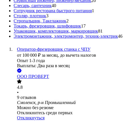
Сервисный инженер, инженер-механик
20
Слесарь, сантехник
40
Сотрудник ресторана быстрого питания
1
Столяр, плотник
3
Стропальщик, Такелажник
2
Токарь, фрезеровщик, шлифовщик
17
Упаковщик, комплектовщик, маркировщик
81
Электромонтажник, электромонтер, техник-электрик
46
Оператор-фрезеровщик станка с ЧПУ
от
100 000
₽
за месяц,
до вычета налогов
Опыт 1-3 года
Выплаты: Два раза в месяц
ООО
ПРОВЕРТ
4.8
•
9
отзывов
Смоленск, р-н Промышленный
Можно без резюме
Откликнитесь среди первых
Откликнуться