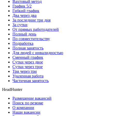
Вахтовый метод
График 5/2
Гибкий график
Два через два
За последние три дня
За сутки
От прямых работодателей
Полный день
По совместительству
Подработка
Полная занятость
Для людей с инвалидностью
Сменный график
Сутки через двое
Сутки через трое
Три через три
Удаленная работа
Частичная занятость
HeadHunter
Размещение вакансий
Поиск по резюме
О компании
Наши вакансии