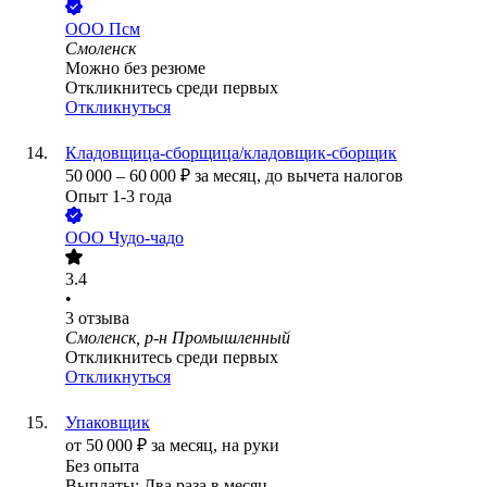
ООО
Псм
Смоленск
Можно без резюме
Откликнитесь среди первых
Откликнуться
Кладовщица-сборщица/кладовщик-сборщик
50 000
–
60 000
₽
за месяц,
до вычета налогов
Опыт 1-3 года
ООО
Чудо-чадо
3.4
•
3
отзыва
Смоленск, р-н Промышленный
Откликнитесь среди первых
Откликнуться
Упаковщик
от
50 000
₽
за месяц,
на руки
Без опыта
Выплаты: Два раза в месяц