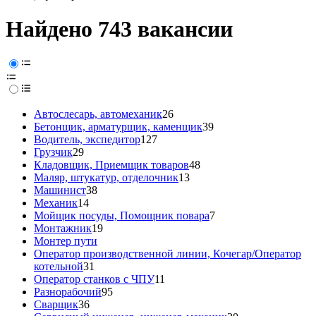
Найдено 743 вакансии
Автослесарь, автомеханик
26
Бетонщик, арматурщик, каменщик
39
Водитель, экспедитор
127
Грузчик
29
Кладовщик, Приемщик товаров
48
Маляр, штукатур, отделочник
13
Машинист
38
Механик
14
Мойщик посуды, Помощник повара
7
Монтажник
19
Монтер пути
Оператор производственной линии, Кочегар/Оператор
котельной
31
Оператор станков с ЧПУ
11
Разнорабочий
95
Сварщик
36