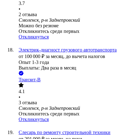
3.7
•
2
отзыва
Смоленск, р-н Заднепровский
Можно без резюме
Откликнитесь среди первых
Откликнуться
Электрик-диагност грузового автотранспорта
от
100 000
₽
за месяц,
до вычета налогов
Опыт 1-3 года
Выплаты: Два раза в месяц
Транзит-В
4.1
•
3
отзыва
Смоленск, р-н Заднепровский
Откликнитесь среди первых
Откликнуться
Слесарь по ремонту строительной техники
от
201 000
₽
за месяц,
на руки