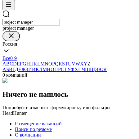
project manager
Россия
Все
0-9
A
B
C
D
E
F
G
H
I
J
K
L
M
N
O
P
Q
R
S
T
U
V
W
X
Y
Z
А
Б
В
Г
Д
Е
Ж
З
И
Й
К
Л
М
Н
О
П
Р
С
Т
У
Ф
Х
Ц
Ч
Ш
Щ
Э
Ю
Я
0 компаний
Ничего не нашлось
Попробуйте изменить формулировку или фильтры
HeadHunter
Размещение вакансий
Поиск по резюме
О компании