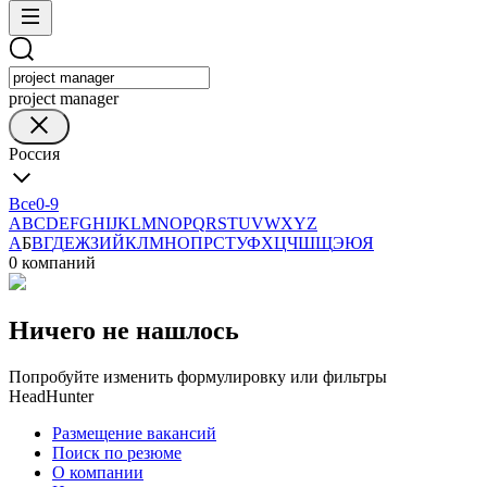
project manager
Россия
Все
0-9
A
B
C
D
E
F
G
H
I
J
K
L
M
N
O
P
Q
R
S
T
U
V
W
X
Y
Z
А
Б
В
Г
Д
Е
Ж
З
И
Й
К
Л
М
Н
О
П
Р
С
Т
У
Ф
Х
Ц
Ч
Ш
Щ
Э
Ю
Я
0 компаний
Ничего не нашлось
Попробуйте изменить формулировку или фильтры
HeadHunter
Размещение вакансий
Поиск по резюме
О компании