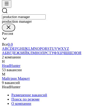
production manager
Россия
Все
0-9
A
B
C
D
E
F
G
H
I
J
K
L
M
N
O
P
Q
R
S
T
U
V
W
X
Y
Z
А
Б
В
Г
Д
Е
Ж
З
И
Й
К
Л
М
Н
О
П
Р
С
Т
У
Ф
Х
Ц
Ч
Ш
Щ
Э
Ю
Я
2 компании
H
HeadHunter
53 вакансии
М
Майгрин Маркет
9 вакансий
HeadHunter
Размещение вакансий
Поиск по резюме
О компании