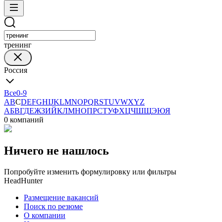
тренинг
Россия
Все
0-9
A
B
C
D
E
F
G
H
I
J
K
L
M
N
O
P
Q
R
S
T
U
V
W
X
Y
Z
А
Б
В
Г
Д
Е
Ж
З
И
Й
К
Л
М
Н
О
П
Р
С
Т
У
Ф
Х
Ц
Ч
Ш
Щ
Э
Ю
Я
0 компаний
Ничего не нашлось
Попробуйте изменить формулировку или фильтры
HeadHunter
Размещение вакансий
Поиск по резюме
О компании