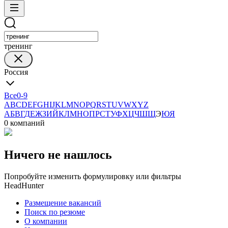
тренинг
Россия
Все
0-9
A
B
C
D
E
F
G
H
I
J
K
L
M
N
O
P
Q
R
S
T
U
V
W
X
Y
Z
А
Б
В
Г
Д
Е
Ж
З
И
Й
К
Л
М
Н
О
П
Р
С
Т
У
Ф
Х
Ц
Ч
Ш
Щ
Э
Ю
Я
0 компаний
Ничего не нашлось
Попробуйте изменить формулировку или фильтры
HeadHunter
Размещение вакансий
Поиск по резюме
О компании