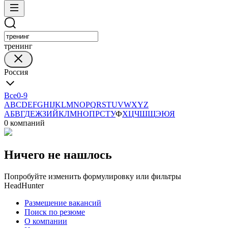
тренинг
Россия
Все
0-9
A
B
C
D
E
F
G
H
I
J
K
L
M
N
O
P
Q
R
S
T
U
V
W
X
Y
Z
А
Б
В
Г
Д
Е
Ж
З
И
Й
К
Л
М
Н
О
П
Р
С
Т
У
Ф
Х
Ц
Ч
Ш
Щ
Э
Ю
Я
0 компаний
Ничего не нашлось
Попробуйте изменить формулировку или фильтры
HeadHunter
Размещение вакансий
Поиск по резюме
О компании