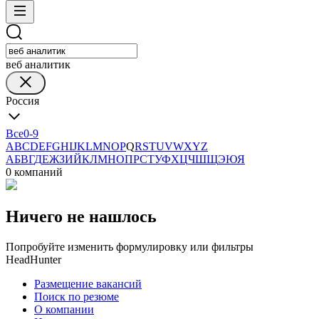
веб аналитик
Россия
Все
0-9
A
B
C
D
E
F
G
H
I
J
K
L
M
N
O
P
Q
R
S
T
U
V
W
X
Y
Z
А
Б
В
Г
Д
Е
Ж
З
И
Й
К
Л
М
Н
О
П
Р
С
Т
У
Ф
Х
Ц
Ч
Ш
Щ
Э
Ю
Я
0 компаний
Ничего не нашлось
Попробуйте изменить формулировку или фильтры
HeadHunter
Размещение вакансий
Поиск по резюме
О компании