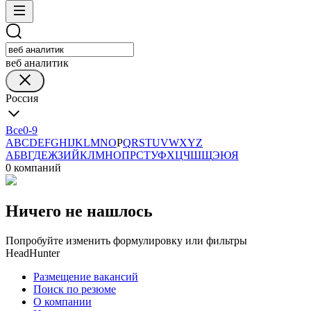
веб аналитик
Россия
Все
0-9
A
B
C
D
E
F
G
H
I
J
K
L
M
N
O
P
Q
R
S
T
U
V
W
X
Y
Z
А
Б
В
Г
Д
Е
Ж
З
И
Й
К
Л
М
Н
О
П
Р
С
Т
У
Ф
Х
Ц
Ч
Ш
Щ
Э
Ю
Я
0 компаний
Ничего не нашлось
Попробуйте изменить формулировку или фильтры
HeadHunter
Размещение вакансий
Поиск по резюме
О компании