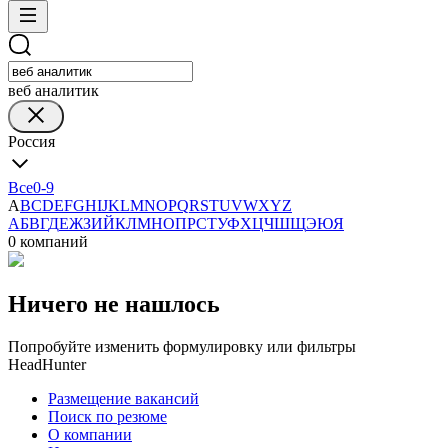
веб аналитик
Россия
Все
0-9
A
B
C
D
E
F
G
H
I
J
K
L
M
N
O
P
Q
R
S
T
U
V
W
X
Y
Z
А
Б
В
Г
Д
Е
Ж
З
И
Й
К
Л
М
Н
О
П
Р
С
Т
У
Ф
Х
Ц
Ч
Ш
Щ
Э
Ю
Я
0 компаний
Ничего не нашлось
Попробуйте изменить формулировку или фильтры
HeadHunter
Размещение вакансий
Поиск по резюме
О компании