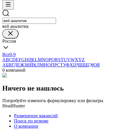
веб аналитик
Россия
Все
0-9
A
B
C
D
E
F
G
H
I
J
K
L
M
N
O
P
Q
R
S
T
U
V
W
X
Y
Z
А
Б
В
Г
Д
Е
Ж
З
И
Й
К
Л
М
Н
О
П
Р
С
Т
У
Ф
Х
Ц
Ч
Ш
Щ
Э
Ю
Я
0 компаний
Ничего не нашлось
Попробуйте изменить формулировку или фильтры
HeadHunter
Размещение вакансий
Поиск по резюме
О компании