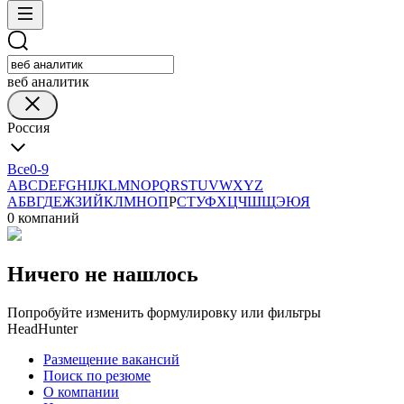
веб аналитик
Россия
Все
0-9
A
B
C
D
E
F
G
H
I
J
K
L
M
N
O
P
Q
R
S
T
U
V
W
X
Y
Z
А
Б
В
Г
Д
Е
Ж
З
И
Й
К
Л
М
Н
О
П
Р
С
Т
У
Ф
Х
Ц
Ч
Ш
Щ
Э
Ю
Я
0 компаний
Ничего не нашлось
Попробуйте изменить формулировку или фильтры
HeadHunter
Размещение вакансий
Поиск по резюме
О компании