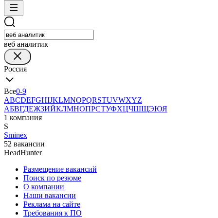
веб аналитик
Россия
Все
0-9
A
B
C
D
E
F
G
H
I
J
K
L
M
N
O
P
Q
R
S
T
U
V
W
X
Y
Z
А
Б
В
Г
Д
Е
Ж
З
И
Й
К
Л
М
Н
О
П
Р
С
Т
У
Ф
Х
Ц
Ч
Ш
Щ
Э
Ю
Я
1 компания
S
Sminex
52 вакансии
HeadHunter
Размещение вакансий
Поиск по резюме
О компании
Наши вакансии
Реклама на сайте
Требования к ПО