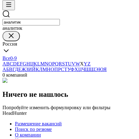
аналитик
Россия
Все
0-9
A
B
C
D
E
F
G
H
I
J
K
L
M
N
O
P
Q
R
S
T
U
V
W
X
Y
Z
А
Б
В
Г
Д
Е
Ж
З
И
Й
К
Л
М
Н
О
П
Р
С
Т
У
Ф
Х
Ц
Ч
Ш
Щ
Э
Ю
Я
0 компаний
Ничего не нашлось
Попробуйте изменить формулировку или фильтры
HeadHunter
Размещение вакансий
Поиск по резюме
О компании