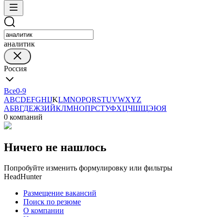
аналитик
Россия
Все
0-9
A
B
C
D
E
F
G
H
I
J
K
L
M
N
O
P
Q
R
S
T
U
V
W
X
Y
Z
А
Б
В
Г
Д
Е
Ж
З
И
Й
К
Л
М
Н
О
П
Р
С
Т
У
Ф
Х
Ц
Ч
Ш
Щ
Э
Ю
Я
0 компаний
Ничего не нашлось
Попробуйте изменить формулировку или фильтры
HeadHunter
Размещение вакансий
Поиск по резюме
О компании