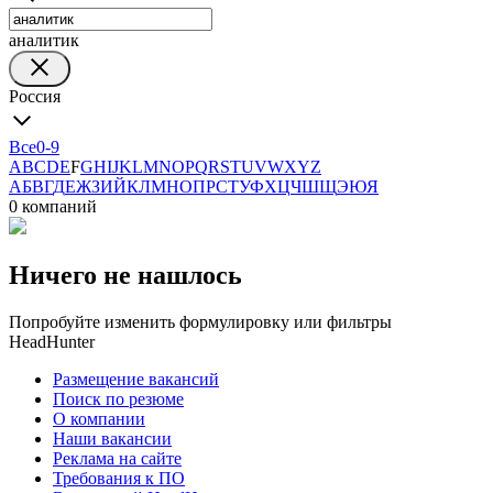
аналитик
Россия
Все
0-9
A
B
C
D
E
F
G
H
I
J
K
L
M
N
O
P
Q
R
S
T
U
V
W
X
Y
Z
А
Б
В
Г
Д
Е
Ж
З
И
Й
К
Л
М
Н
О
П
Р
С
Т
У
Ф
Х
Ц
Ч
Ш
Щ
Э
Ю
Я
0 компаний
Ничего не нашлось
Попробуйте изменить формулировку или фильтры
HeadHunter
Размещение вакансий
Поиск по резюме
О компании
Наши вакансии
Реклама на сайте
Требования к ПО