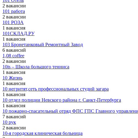
101 Отель
2 вакансии
101 работа
2 вакансии
101 РОЗА
1 вакансия
101СКЛАД.РУ
1 вакансия
103 Бронетанковый Ремонтный Завод
6 вакансий
1,08 coffee
2 вакансии
10is – Школа большого тенниса
1 вакансия
10 Жизнь
1 вакансия
10 негритят,сеть профессиональных студий загара
1 вакансия
10 отдел полиции Невского района г. Санкт-Петербурга
1 вакансия
10 пожарно-спасательный отряд ФПС ГПС Главного управлени
7 вакансий
10 рук
2 вакансии
10-я городская клиническая больница