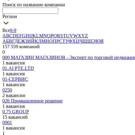
Поиск по названию компании
Регион
Все
0-9
A
B
C
D
E
F
G
H
I
J
K
L
M
N
O
P
Q
R
S
T
U
V
W
X
Y
Z
А
Б
В
Г
Д
Е
Ж
З
И
Й
К
Л
М
Н
О
П
Р
С
Т
У
Ф
Х
Ц
Ч
Ш
Щ
Э
Ю
Я
157 559 компаний
0
000 МАГАЗИН МАГАЗИНОВ - Эксперт по торговой недвижим
1 вакансия
01.AI PTE.LTD
1 вакансия
01-СЕРВИС
1 вакансия
0250
2 вакансии
026 Промышленное решение
1 вакансия
0.75 GROUP
15 вакансий
0901
1 вакансия
1