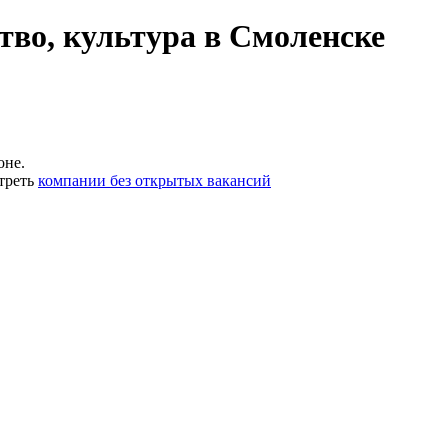
тво, культура в Смоленске
оне.
треть
компании без открытых вакансий