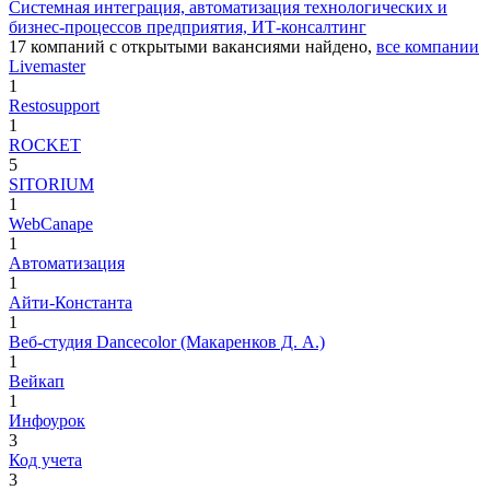
Системная интеграция, автоматизация технологических и
бизнес-процессов предприятия, ИТ-консалтинг
17
компаний с открытыми вакансиями
найдено,
все компании
Livemaster
1
Restosupport
1
ROCKET
5
SITORIUM
1
WebCanape
1
Автоматизация
1
Айти-Константа
1
Веб-студия Dancecolor (Макаренков Д. А.)
1
Вейкап
1
Инфоурок
3
Код учета
3