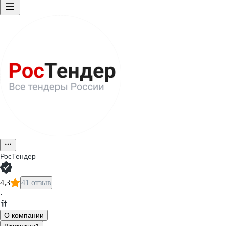
РосТендер
4,3
41 отзыв
·
О компании