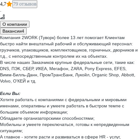
4,7
79 отзывов
·
О компании
Вакансии
4
Компания 2WORK (Туворк) более 13 лет помогает Клиентам
быстро найти внештатный рабочий и обслуживающий персонал:
грузчиков, упаковщиков, комплектовщиков, горничных, дворников и
т.д., с непосредственным контролем их на объектах.
В числе наших Заказчиков крупные федеральные сети, такие как:
DNS, ПЭК, СБЕР, ИКЕА, Мегафон, ZARA, Pony Express, EFES,
Вимм-Билль-Данн, ПромТрансБанк, Лукойл, Organic Shop, Abbott,
Volvo, O'КЕЙ и тд.
Если Вы:
Хотите работать с компаниями с федеральными и мировыми
именами, оперативны и умеете работать в быстром темпе с
большим объемом информации;
Обладаете организаторскими способностями;
Мобильны и умеете переключаться, готовы к непредвиденным
ситуациям;
А главное - хотите расти и развиваться в сфере HR - услуг,