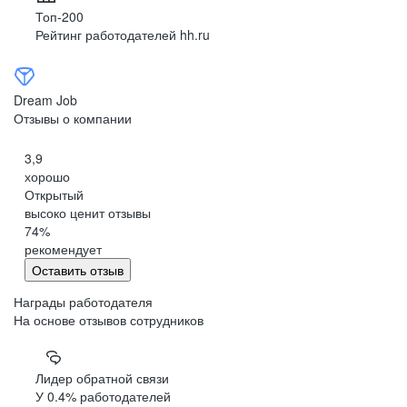
Топ-200
Золотой статус
Top
Well-being
Рейтинг работодателей hh.ru
Employer*
Dream Job
Отзывы о компании
3,9
хорошо
* Лучший работодатель комплексной программы заботы
Открытый
о благополучии сотрудников 2022
высоко ценит отзывы
74
%
рекомендует
Оставить отзыв
Награды работодателя
На основе отзывов сотрудников
Лидер обратной связи
У 0.4% работодателей