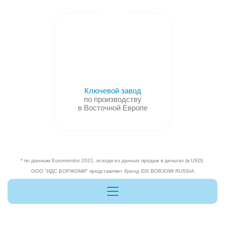
Ключевой завод
по производству
РОСТ
в Восточной Европе
Вкладываемся в твое обучение,
проводим тренинги и ярмарки вакансий
* по данным Euromonitor 2021, исходя из данных продаж в деньгах (в USD).
ООО "ИДС БОРЖОМИ" представляет бренд IDS BORJOMI RUSSIA