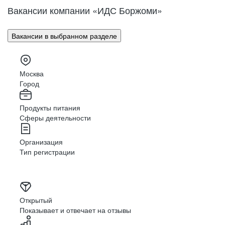
Вакансии компании «ИДС Боржоми»
УСТОЙЧИВОЕ РАЗВИТИЕ
Вакансии в выбранном разделе
Развиваем культуру безопасности
труда, волонтерство и социальную
ответственность
Москва
Город
Номинанты
Премии
HR-Бренд
2021
Продукты питания
Сферы деятельности
Организация
Тип регистрации
ПОЛОЖИТЕЛЬНЫЕ ИЗМЕНЕНИЯ
Открытый
У нас есть классная программа заботы
Показывает и отвечает на отзывы
о сотрудниках и много полезных
активностей