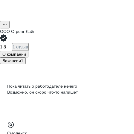
ООО
Стронг Лайн
1,8
1 отзыв
О компании
Вакансии
1
Пока читать о работодателе нечего
Возможно, он скоро что‑то напишет
Смоленск